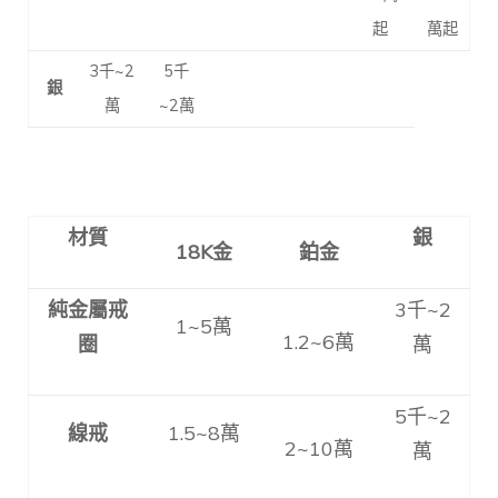
起
萬起
3千~2
5千
銀
萬
~2萬
材質
銀
18K
金
鉑金
純金屬戒
3千~2
1~5萬
1.2~6萬
圈
萬
5千~2
線戒
1.5~8萬
2~10萬
萬