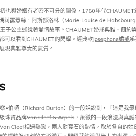
初也與婚姻有者密不可分的關係，1780年代CHAUME
女瑪莉露薏絲．阿斯部洛林（Marie-Louise de Habsbou
是王子公主述說著愛情故事。CHAUMET婚戒典雅、簡
可以看到CHAUMET的閃耀。經典款
Josephone婚戒
系
展現典雅尊貴的氣質。
s
or）致理察•伯頓（Richard Burton）的一段話說到，
級珠寶品牌
Van Cleef & Arpels
，象徵的一段浪漫與真誠
lfred Van Cleef相遇熱戀，兩人對寶石的熱情，取於各自的姓氏