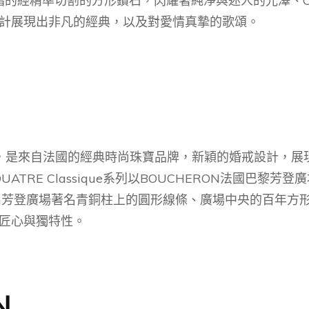
寶石戒指的經精準切割的方形鑽石，閃耀著純淨與迷人的光澤、C
計展現出非凡的經典，以及對愛情真摯的歌頌。
，是來自法國的經典時尚珠寶品牌，新穎的婚戒設計，展現
QUATRE Classique系列以BOUCHERON法國巴
出芳登廣場著名青銅柱上的圓形線條、廣場中央的百年方
匠心與獨特性。
N