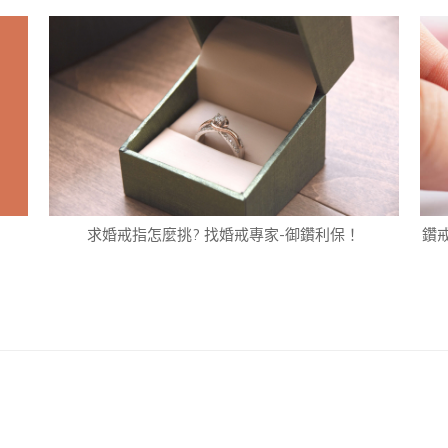
求婚戒指怎麼挑? 找婚戒專家-御鑽利保！
鑽