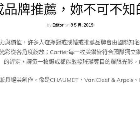
戒品牌推薦，妳不可不知
by
Editor
on
9 5 月, 2019
價值，許多人選擇對戒或婚戒推薦品牌會由國際知名的經典設
彩從各角度綻放；Cartier每一枚美鑽皆符合國際獨立鑽
ma（魅力）的評定，讓每一枚鑽戒都能散發璀璨奪目的耀眼光
作，像是CHAUMET、Van Cleef & Arpels、B