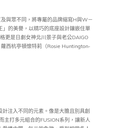
質及與眾不同，將專屬的品牌縮寫H與W－
石之王」的美譽，以精巧的底座設計鑲嵌住單
更是日劇女神北川景子與老公DAIGO
杭亭頓懷特莉（Rosie Huntington-
設計注入不同的元素。像是大膽且別具創
而主打多元組合的FUSION系列，讓新人