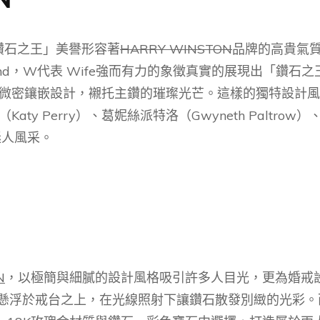
鑽石之王」美譽形容著
HARRY WINSTON
品牌的高貴氣
and，W代表 Wife強而有力的象徵真實的展現出「鑽
微密鑲嵌設計，襯托主鑽的璀璨光芒。這樣的獨特設計風格
Perry）、葛妮絲派特洛（Gwyneth Paltrow）、蘿西
迷人風采。
N
，以極簡與細膩的設計風格吸引許多人目光，更為婚戒
計如懸浮於戒台之上，在光線照射下讓鑽石散發別緻的光彩。