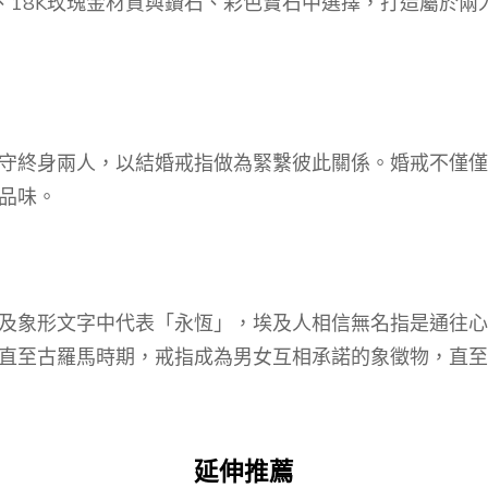
金、18K玫瑰金材質與鑽石、彩色寶石中選擇，打造屬於
守終身兩人，以結婚戒指做為緊繫彼此關係。婚戒不僅僅
品味。
及象形文字中代表「永恆」，埃及人相信無名指是通往心
直至古羅馬時期，戒指成為男女互相承諾的象徵物，直至
延伸推薦