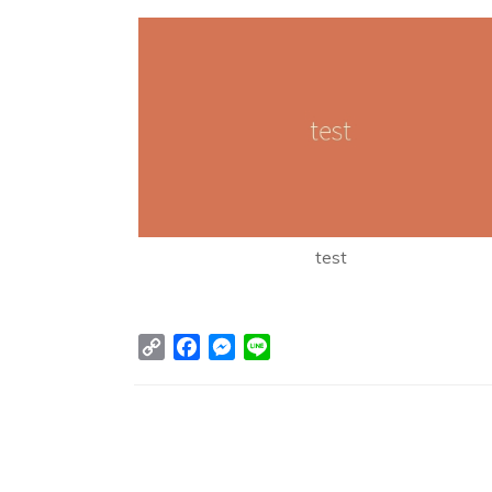
test
Copy
Facebook
Messenger
Line
Link
Post
Navigation