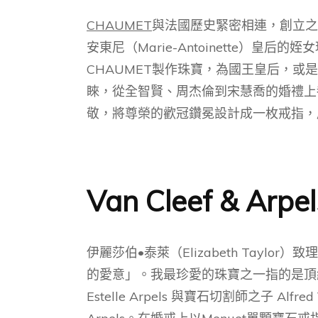
CHAUMET
與法國歷史緊密相連，創立之
安東尼（Marie-Antoinette）皇后的姪
CHAUMET製作珠寶，為國王皇后，或
睞，從全智賢、周杰倫到宋慧喬的婚禮上都
敬，將尊榮的歡冠鑽冕設計成一枚戒指，
Van Cleef & Arpel
伊麗莎伯•泰萊（Elizabeth Tayl
的愛意」。我最珍愛的珠寶之一指的是頂
Estelle Arpels 與寶石切割師之子 A