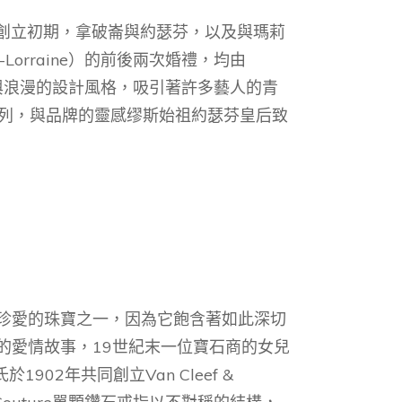
T創立初期，拿破崙與約瑟芬，以及與瑪莉
rg-Lorraine）的前後兩次婚禮，均由
約與浪漫的設計風格，吸引著許多藝人的青
列，與品牌的靈感缪斯始祖約瑟芬皇后致
「這是我最珍愛的珠寶之一，因為它飽含著如此深切
的愛情故事，19世紀末一位寶石商的女兒
於1902年共同創立Van Cleef &