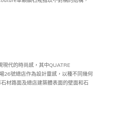
outure單顆鑽石戒指以不對稱的結構，
現代的時尚感，其中QUATRE
黎芳登廣場26號總店作為設計靈感，以種不同幾何
形石材路面及總店建築體表面的壁面和石