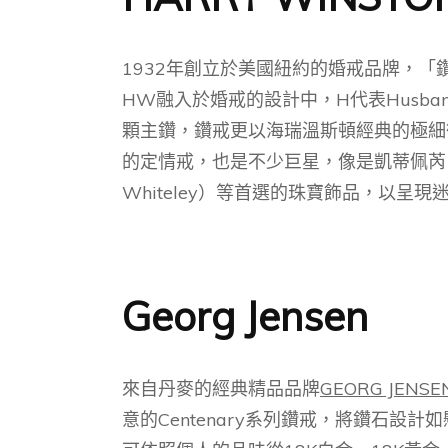
1932年創立於美國紐約的婚戒品牌，「
HW融入於婚戒的設計中，H代表Husb
顆主鑽，鑽戒更以海瑞溫斯頓經典的極細
的定情戒，也是不少巨星，像是凱蒂佩芮（Katy 
Whiteley）等首選的珠寶飾品，以呈現
Georg Jensen
來自丹麥的經典精品品牌
GEORG JENSE
意的Centenary系列鑽戒，將鑽石設