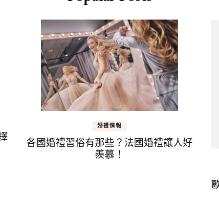
婚禮情報
擇
各國婚禮習俗有那些？法國婚禮讓人好
羨慕！