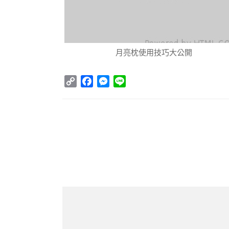
月亮枕使用技巧大公開
Copy
Facebook
Messenger
Line
Link
Post
Navigation