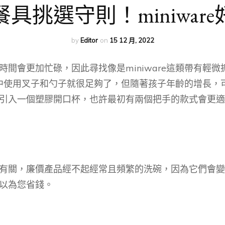
具挑選守則！miniwar
by
Editor
on
15 12 月, 2022
間會更加忙碌，因此尋找像是miniware這類帶有輕
中使用叉子和勺子就很足夠了，但隨著孩子年齡的增長，
引入一個塑膠開口杯，也許最初有兩個把手的款式會更適
有關，廉價產品經不起經常且頻繁的洗碗，因為它們會變
以為您省錢。